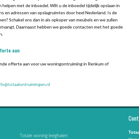
 helpen met de inboedel. Wilt u de inboedel tijdelijk opslaan in
 en adressen van opslagruimtes door heel Nederland. Is de
pen? Schakel ons dan in als opkoper van meubels en we zullen
 ontvangt. Daarnaast hebben we goede contacten met het goede
n.
ferte aan
ijvende offerte aan voor uw woningontruiming in Renkum of
nfo@totaalontruimingen.nl
Cont
Tota
Totale woning leeghalen