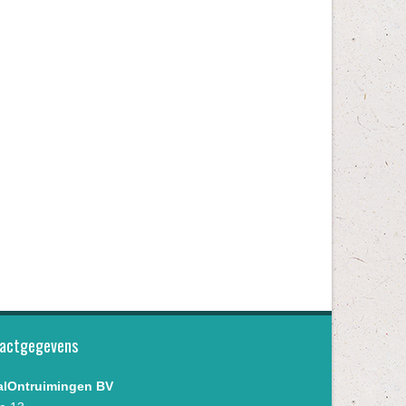
actgegevens
alOntruimingen BV