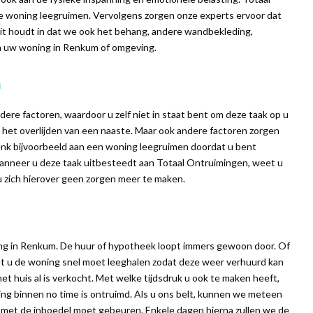
 woning leegruimen. Vervolgens zorgen onze experts ervoor dat
t houdt in dat we ook het behang, andere wandbekleding,
in uw woning in Renkum of omgeving.
m
ere factoren, waardoor u zelf niet in staat bent om deze taak op u
 het overlijden van een naaste. Maar ook andere factoren zorgen
enk bijvoorbeeld aan een woning leegruimen doordat u bent
Wanneer u deze taak uitbesteedt aan Totaal Ontruimingen, weet u
u zich hierover geen zorgen meer te maken.
ing in Renkum. De huur of hypotheek loopt immers gewoon door. Of
at u de woning snel moet leeghalen zodat deze weer verhuurd kan
et huis al is verkocht. Met welke tijdsdruk u ook te maken heeft,
ng binnen no time is ontruimd. Als u ons belt, kunnen we meteen
 met de inboedel moet gebeuren. Enkele dagen hierna zullen we de