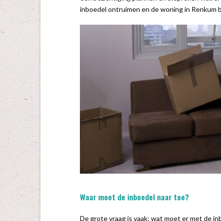
inboedel ontruimen en de woning in Renkum
Waar moet de inboedel naar toe?
De grote vraag is vaak: wat moet er met de i