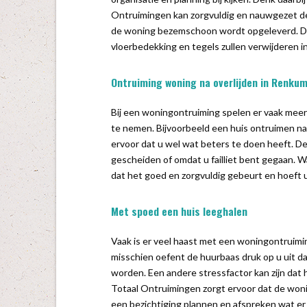
Ontruimingen kan zorgvuldig en nauwgezet de
de woning bezemschoon wordt opgeleverd. Di
vloerbedekking en tegels zullen verwijderen 
Ontruiming woning na overlijden in Renku
Bij een woningontruiming spelen er vaak meerd
te nemen. Bijvoorbeeld een huis ontruimen na
ervoor dat u wel wat beters te doen heeft. D
gescheiden of omdat u failliet bent gegaan. 
dat het goed en zorgvuldig gebeurt en hoeft 
Met spoed een huis leeghalen
Vaak is er veel haast met een woningontruim
misschien oefent de huurbaas druk op u uit d
worden. Een andere stressfactor kan zijn dat h
Totaal Ontruimingen zorgt ervoor dat de woni
een bezichtiging plannen en afspreken wat er