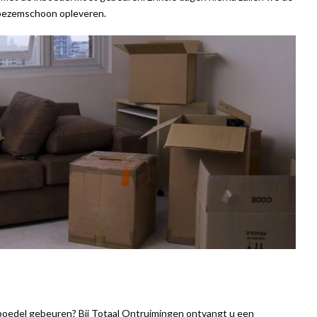
 bezemschoon opleveren.
nboedel gebeuren? Bij Totaal Ontruimingen ontvangt u een