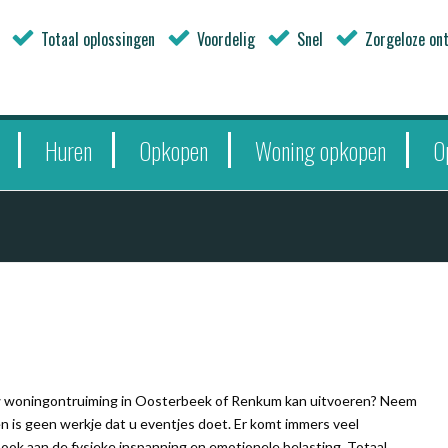
Totaal oplossingen
Voordelig
Snel
Zorgeloze on
Huren
Opkopen
Woning opkopen
O
m
uw woningontruiming in Oosterbeek of Renkum kan uitvoeren? Neem
 is geen werkje dat u eventjes doet. Er komt immers veel
ij ook aan de fysieke inspanning en emotionele belasting. Totaal