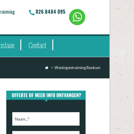
truiming
026 8484 095
pslaan
Contact
Woningontruiming Renkum