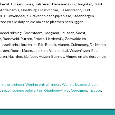
cht, Fijnaart, Goes, Halsteren, Hellevoetsluis, Hoogvliet, Hulst,
, Middelharnis, Oostburg, Oostvoorne, Ossendrecht, Oud-
, s-Gravendeel, s-Gravenpolder, Spijkenisse, Steenbergen,
kzee en alle dorpen die om deze plaatsen heen liggen.
oedel ruiming
:
Amersfoort, Hoogland, Leusden, Soest,
, Barneveld, Putten, Ermelo, Harderwijk, Zeewolde en
IJsselstein, Houten, de Bilt, Bunnik, Vianen, Culemborg, De Meern,
bergen, Doorn, Maarn, Leersum, Veenendaal, Wageningen, Ede,
en, Naarden, Blaricum, Huizen, Eemnes, Almere en alle dorpen die
ing ontruimen
,
Woning ontruimingen
,
Woning bezemschoon
,
,
Bezemschone oplevering
,
Kringloopwinkel
,
Opruimen
,
Incasso
.