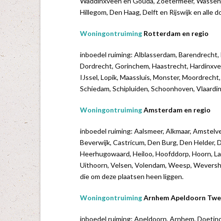
Waddinxveen en Gouda, Zoetermeer, Wassenaar
Hillegom, Den Haag, Delft en Rijswijk en alle 
Woningontruiming
Rotterdam en regio
inboedel ruiming: Alblasserdam, Barendrecht,
Dordrecht, Gorinchem, Haastrecht, Hardinxve
IJssel, Lopik, Maassluis, Monster, Moordrecht
Schiedam, Schipluiden, Schoonhoven, Vlaardin
Woningontruiming
Amsterdam en regio
inboedel ruiming: Aalsmeer, Alkmaar, Amste
Beverwijk, Castricum, Den Burg, Den Helder,
Heerhugowaard, Heiloo, Hoofddorp, Hoorn, L
Uithoorn, Velsen, Volendam, Weesp, Weversh
die om deze plaatsen heen liggen.
Woningontruiming
Arnhem Apeldoorn Twe
inboedel ruiming: Apeldoorn, Arnhem, Doetin