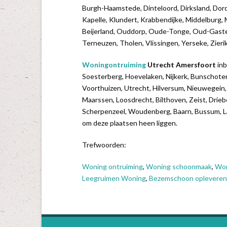
Burgh-Haamstede, Dinteloord, Dirksland, Dordre
Kapelle, Klundert, Krabbendijke, Middelburg
Beijerland, Ouddorp, Oude-Tonge, Oud-Gastel
Terneuzen, Tholen, Vlissingen, Yerseke, Zieri
Woningontruiming
Utrecht Amersfoort
inb
Soesterberg, Hoevelaken, Nijkerk, Bunschoten
Voorthuizen, Utrecht, Hilversum, Nieuwegein, 
Maarssen, Loosdrecht, Bilthoven, Zeist, Drie
Scherpenzeel, Woudenberg, Baarn, Bussum, Lar
om deze plaatsen heen liggen.
Trefwoorden:
Woning ontruiming
,
Woning schoonmaak
,
Won
Leegruimen Woning
,
Bezemschoon opleveren