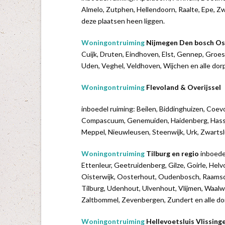
Almelo, Zutphen, Hellendoorn, Raalte, Epe, Z
deze plaatsen heen liggen.
Woningontruiming
Nijmegen Den bosch O
Cuijk, Druten, Eindhoven, Elst, Gennep, Groe
Uden, Veghel, Veldhoven, Wijchen en alle dor
Woningontruiming
Flevoland & Overijssel
inboedel ruiming: Beilen, Biddinghuizen, Co
Compascuum, Genemuiden, Haidenberg, Hassel
Meppel, Nieuwleusen, Steenwijk, Urk, Zwartslu
Woningontruiming
Tilburg en regio
inboede
Ettenleur, Geetruidenberg, Gilze, Goirle, Hel
Oisterwijk, Oosterhout, Oudenbosch, Raamsdo
Tilburg, Udenhout, Ulvenhout, Vlijmen, Waal
Zaltbommel, Zevenbergen, Zundert en alle do
Woningontruiming
Hellevoetsluis Vlissing