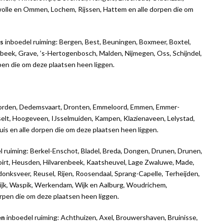
wolle en Ommen, Lochem, Rijssen, Hattem en alle dorpen die om
ss
inboedel ruiming: Bergen, Best, Beuningen, Boxmeer, Boxtel,
sbeek, Grave, ’s-Hertogenbosch, Malden, Nijmegen, Oss, Schijndel,
pen die om deze plaatsen heen liggen.
evorden, Dedemsvaart, Dronten, Emmeloord, Emmen, Emmer-
t, Hoogeveen, IJsselmuiden, Kampen, Klazienaveen, Lelystad,
is en alle dorpen die om deze plaatsen heen liggen.
l ruiming: Berkel-Enschot, Bladel, Breda, Dongen, Drunen, Drunen,
voirt, Heusden, Hilvarenbeek, Kaatsheuvel, Lage Zwaluwe, Made,
nksveer, Reusel, Rijen, Roosendaal, Sprang-Capelle, Terheijden,
wijk, Waspik, Werkendam, Wijk en Aalburg, Woudrichem,
rpen die om deze plaatsen heen liggen.
en
inboedel ruiming: Achthuizen, Axel, Brouwershaven, Bruinisse,