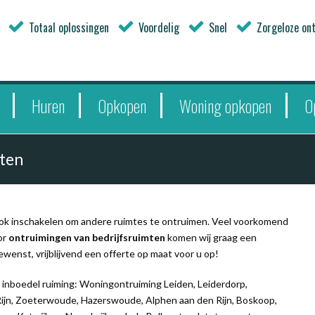
Totaal oplossingen
Voordelig
Snel
Zorgeloze on
Huren
Opkopen
Woning opkopen
O
mten
ook inschakelen om andere ruimtes te ontruimen. Veel voorkomend
or
ontruimingen van bedrijfsruimten
komen wij graag een
ewenst, vrijblijvend een offerte op maat voor u op!
a
inboedel ruiming: Woningontruiming Leiden, Leiderdorp,
n, Zoeterwoude, Hazerswoude, Alphen aan den Rijn, Boskoop,