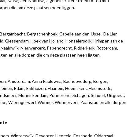
, Katwijk en Noordwijk, gehele Bollenstreek tot en met
dorpen die om deze plaatsen heen liggen.
 Bergambacht, Bergschenhoek, Capelle aan den IJssel, De Lier,
ld-Giessendam, Hoek van Holland, Honselersdijk, Krimpen aan de
, Naaldwijk, Nieuwerkerk, Papendrecht, Ridderkerk, Rotterdam,
gen en alle dorpen die om deze plaatsen heen liggen.
lveen, Amsterdam, Anna Paulowna, Badhoevedorp, Bergen,
 Diemen, Edam, Enkhuizen, Haarlem, Heemskerk, Heemstede,
andsmeer, Monnickendam, Purmerend, Schagen, Schoorl, Uitgeest,
oof, Wieringerwerf, Wormer, Wormerveer, Zaanstad en alle dorpen
nte
chem, Winterswijk, Deventer, Hengelo, Enschede, Oldenzaal,